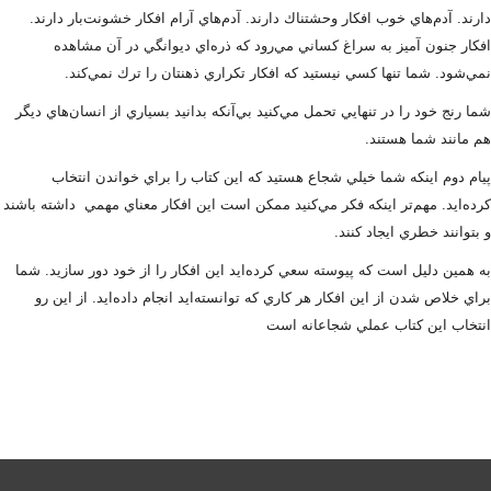
دارند. آدم‌هاي خوب افكار وحشتناك دارند. آدم‌هاي آرام افكار خشونت‌بار دارند.
افكار جنون آميز به سراغ كساني مي‌رود كه ذره‌اي ديوانگي در آن مشاهده
نمي‌شود. شما تنها كسي نيستيد كه افكار تكراري ذهنتان را ترك نمي‌كند.
شما رنج خود را در تنهايي تحمل مي‌كنيد بي‌آنكه بدانيد بسياري از انسان‌هاي ديگر
هم مانند شما هستند.
پيام دوم اينكه شما خيلي شجاع هستيد كه اين كتاب را براي خواندن انتخاب
كرده‌ايد. مهم‌تر اينكه فكر مي‌كنيد ممكن است اين افكار معناي مهمي داشته باشند
و بتوانند خطري ايجاد كنند.
به همين دليل است كه پيوسته سعي كرده‌ايد اين افكار را از خود دور سازيد. شما
براي خلاص شدن از اين افكار هر كاري كه توانسته‌ايد انجام داده‌ايد. از اين رو
انتخاب اين كتاب عملي شجاعانه است