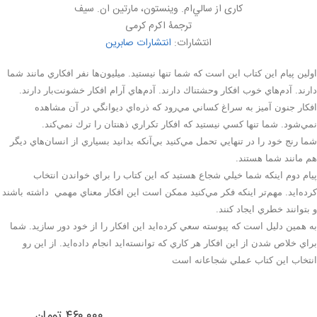
کاری از سالي‌ام. وينستون، مارتين ان. سيف
ترجمۀ اکرم کرمی
انتشارات:
انتشارات صابرین
اولين پيام اين كتاب اين است كه شما تنها نيستيد. ميليون‌ها نفر افكاري مانند شما
دارند. آدم‌هاي خوب افكار وحشتناك دارند. آدم‌هاي آرام افكار خشونت‌بار دارند.
افكار جنون آميز به سراغ كساني مي‌رود كه ذره‌اي ديوانگي در آن مشاهده
نمي‌شود. شما تنها كسي نيستيد كه افكار تكراري ذهنتان را ترك نمي‌كند.
شما رنج خود را در تنهايي تحمل مي‌كنيد بي‌آنكه بدانيد بسياري از انسان‌هاي ديگر
هم مانند شما هستند.
پيام دوم اينكه شما خيلي شجاع هستيد كه اين كتاب را براي خواندن انتخاب
كرده‌ايد. مهم‌تر اينكه فكر مي‌كنيد ممكن است اين افكار معناي مهمي داشته باشند
و بتوانند خطري ايجاد كنند.
به همين دليل است كه پيوسته سعي كرده‌ايد اين افكار را از خود دور سازيد. شما
براي خلاص شدن از اين افكار هر كاري كه توانسته‌ايد انجام داده‌ايد. از اين رو
انتخاب اين كتاب عملي شجاعانه است
۴۶۰٬۰۰۰ تومان