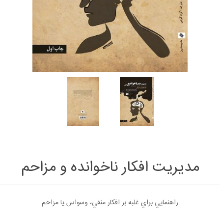
مديريت افكار ناخوانده و مزاحم
راهنمايي براي غلبه بر افكار منفي، وسواس يا مزاحم