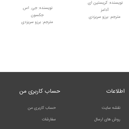
نویسنده:
کریستین ای.
نياز دارد.
نویسنده:
جی. اس.
آدامز
جکسون
مترجم:
برزو سریزدی
مترجم:
برزو سریزدی
اطلاعات
حساب کاربری من
نقشه سایت
حساب کاربری من
روش های ارسال
سفارشات