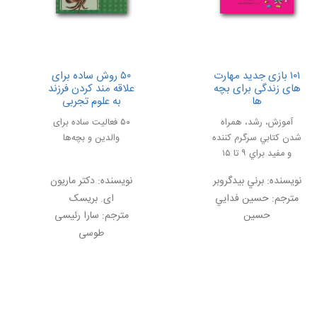
۱۰۱ بازی جدید مهارت
۵۰ روش ساده برای
های زندگی برای بچه
علاقه مند کردن فرزند
ها
به علوم تجربی
آموزش، رشد، همراه
۵۰ فعالیت ساده برای
شدن كتابي سرگرم كننده
والدین و بچه‌ها
و مفيد براي ۹ تا ۱۵
ساله‌ها
نویسنده:
برني بيدگروبر
نویسنده:
دکتر ماریون
مترجم:
حسين فدايي
ای. بریسک
حسين
مترجم:
سارا رئیسی
طوسی