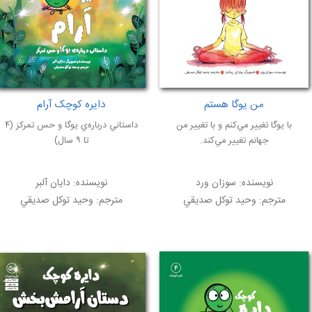
من یوگا هستم
دایره کوچک آرام
با يوگا تغيير مي‌كنم و با تغيير من
داستاني درباره‌ي يوگا و حس تمركز (۴
جهانم تغيير مي‌كند.
تا ۹ سال)
نویسنده:
سوزان ورد
نویسنده:
دايان آلبر
مترجم:
وحيد توكل صديقي
مترجم:
وحيد توكل صديقي