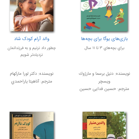
بازی‌های یوگا برای بچه‌ها
والد آرام کودک شاد
براي بچه‌هاي ۳ تا ۱۱ سال
چطور داد نزنيم و به فرزندانمان
نزديك‌تر شويم
نویسنده:
دنيل برسما و مارژوك
نویسنده:
دكتر لورا ماركهام
ويسچر
مترجم:
آناهيتا ياراحمدي
مترجم:
حسین فدایی حسین