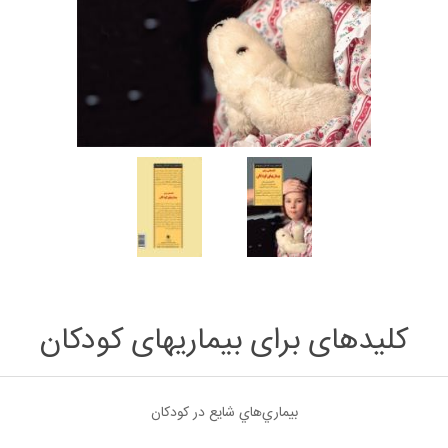
کلیدهای‌ ‌برای‌ بیماریهای‌ کودکان
بيماري‌هاي شايع در كودكان