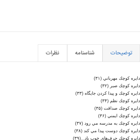
خرید
توضیحات
شناسنامه
نظرات
دايره كوچك مهرباني (۳۱)
دايره كوچك صبر (۳۲)
دايره كوچك و پيدا كردن جايگاه (۳۳)
دايره كوچك نظم (۳۴)
دايره كوچك صداقت (۳۵)
دايره كوچك ايمني (۳۶)
دايره كوچك به مدرسه مي رود (۳۷)
دايره كوچك دوست پيدا مي كند (۳۸)
دايره كوچك حرف‌هاي خوب ياد...(۳۹)