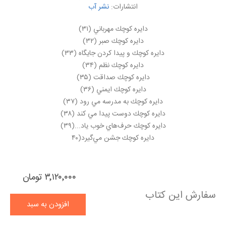
انتشارات:
نشر آب
دايره كوچك مهرباني (۳۱)
دايره كوچك صبر (۳۲)
دايره كوچك و پيدا كردن جايگاه (۳۳)
دايره كوچك نظم (۳۴)
دايره كوچك صداقت (۳۵)
دايره كوچك ايمني (۳۶)
دايره كوچك به مدرسه مي رود (۳۷)
دايره كوچك دوست پيدا مي كند (۳۸)
دايره كوچك حرف‌هاي خوب ياد...(۳۹)
دايره كوچك جشن مي‌گيرد(۴۰
۳٬۱۲۰٬۰۰۰ تومان
سفارش این کتاب
افزودن به سبد