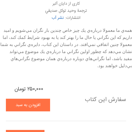
کاری از دايان آلبر
ترجمۀ وحيد توكل صديقي
انتشارات:
نشر آب
همه‌ي ما معمولا درباره‌ي يك چيز خاص چندين بار نگران مي‌شويم و اميد
داريم كه اين نگراني يا حال ما را بهتر كند يا به بهبود شرايط كمك كند، اما
معمولا چنين اتفاقي نمي‌افتد. در داستان اين كتاب، دايره‌ي نگراني به شما
نشان مي‌دهد كه چطور اولين نگراني ما درباره‌ي يك موضوع مي‌تواند
مفيد باشد، اما نگراني‌هاي دوباره درباره‌ي همان موضوع نگراني‌هاي
بي‌دليل خواهند بود.
۲۵۰٬۰۰۰ تومان
سفارش این کتاب
افزودن به سبد
خرید