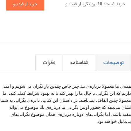
خرید نسخه الکترونیکی از فیدیبو
خرید از فیدیبو
توضیحات
شناسنامه
نظرات
همه‌ي ما معمولا درباره‌ي يك چيز خاص چندين بار نگران مي‌شويم و اميد
داريم كه اين نگراني يا حال ما را بهتر كند يا به بهبود شرايط كمك كند، اما
معمولا چنين اتفاقي نمي‌افتد. در داستان اين كتاب، دايره‌ي نگراني به شما
نشان مي‌دهد كه چطور اولين نگراني ما درباره‌ي يك موضوع مي‌تواند
مفيد باشد، اما نگراني‌هاي دوباره درباره‌ي همان موضوع نگراني‌هاي
بي‌دليل خواهند بود.