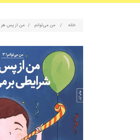
خانه
/
من می‌توانم
/
من از پس هر ش