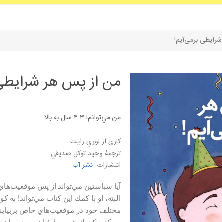
رایطی برمی‌آیم!
من از پس هر شرایطی 
من مي‌توانم! ۳ ۴ سال به بالا
کاری از لوري رايت
ترجمۀ وحيد توكل صديقي
انتشارات:
نشر آب
آيا سباستين مي‌تواند از پس موقعيت‌هاي
البته، او با كمك اين كتاب مي‌تواند! به
مختلف خود در موقعيت‌هاي خاص بربيايند. 