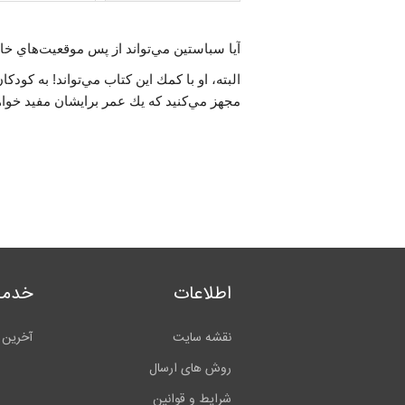
آيا سباستين مي‌تواند از پس موقعيت‌هاي خاص
البته، او با كمك اين كتاب مي‌تواند! به كود
مجهز مي‌كنيد كه يك عمر برايشان مفيد خواه
اطلاعات
خدما
نقشه سایت
آخرین 
روش های ارسال
شرایط و قوانین