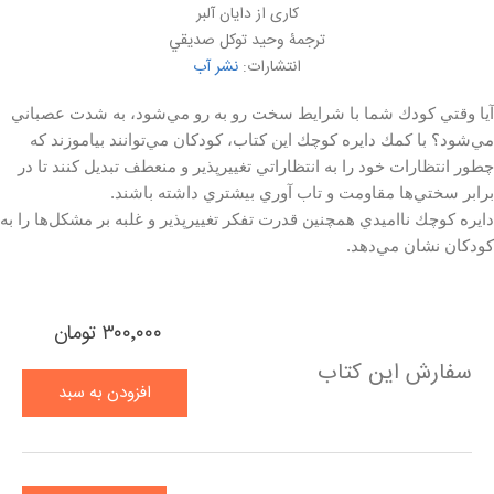
کاری از دايان آلبر
ترجمۀ وحيد توكل صديقي
انتشارات:
نشر آب
آيا وقتي كودك شما با شرايط سخت رو به رو مي‌شود، به شدت عصباني
مي‌شود؟ با كمك دايره كوچك اين كتاب، كودكان مي‌توانند بياموزند كه
چطور انتظارات خود را به انتظاراتي تغييرپذير و منعطف تبديل كنند تا در
برابر سختي‌ها مقاومت و تاب آوري بيشتري داشته باشند.
دايره كوچك نااميدي همچنين قدرت تفكر تغييرپذير و غلبه بر مشكل‌ها را به
كودكان نشان مي‌دهد.
۳۰۰٬۰۰۰ تومان
سفارش این کتاب
افزودن به سبد
خرید