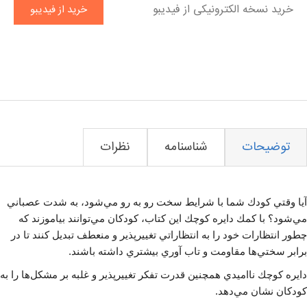
خرید نسخه الکترونیکی از فیدیبو
خرید از فیدیبو
توضیحات
شناسنامه
نظرات
آيا وقتي كودك شما با شرايط سخت رو به رو مي‌شود، به شدت عصباني
مي‌شود؟ با كمك دايره كوچك اين كتاب، كودكان مي‌توانند بياموزند كه
چطور انتظارات خود را به انتظاراتي تغييرپذير و منعطف تبديل كنند تا در
برابر سختي‌ها مقاومت و تاب آوري بيشتري داشته باشند.
دايره كوچك نااميدي همچنين قدرت تفكر تغييرپذير و غلبه بر مشكل‌ها را به
كودكان نشان مي‌دهد.