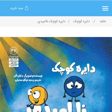
سبد خرید
خانه
/
دایره کوچک
/
دایره کوچک ناامیدی