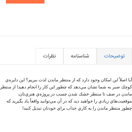
توضیحات
شناسنامه
نظرات
آيا اصلاً اين امكان وجود دارد كه از منتظر ماندن لذت ببريم؟ اين دايره‌ي
كوچك صبر به شما نشان مي‌دهد كه چطور اين كار را انجام دهيد! از منتظر
ماندن در صف تا منتظر خشك شدن چسب در پروژه‌ي هنري‌تان،
موقعيت‌هاي زيادي را خواهيد ديد كه در آن مي‌توانيد واقعاً ياد بگيريد كه
چطور منتظر ماندن را به كاري جذاب براي خودتان تبديل كنيد!