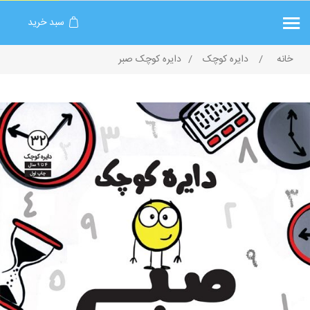
سبد خرید
خانه
/
دایره کوچک
/
دایره کوچک صبر