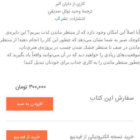
کاری از دايان آلبر
ترجمۀ وحيد توكل صديقي
انتشارات:
نشر آب
آيا اصلاً اين امكان وجود دارد كه از منتظر ماندن لذت ببريم؟ اين دايره‌ي
كوچك صبر به شما نشان مي‌دهد كه چطور اين كار را انجام دهيد! از منتظر
ماندن در صف تا منتظر خشك شدن چسب در پروژه‌ي هنري‌تان،
موقعيت‌هاي زيادي را خواهيد ديد كه در آن مي‌توانيد واقعاً ياد بگيريد كه
چطور منتظر ماندن را به كاري جذاب براي خودتان تبديل كنيد!
۳۰۰٬۰۰۰ تومان
سفارش این کتاب
افزودن به سبد
خرید
خرید نسخه الکترونیکی از فیدیبو
خرید از فیدیبو