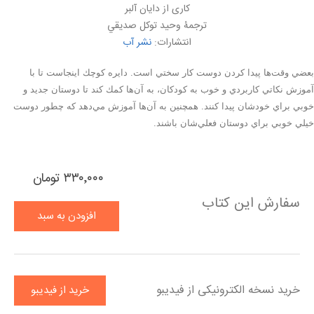
کاری از دايان آلبر
ترجمۀ وحيد توكل صديقي
انتشارات:
نشر آب
بعضي وقت‌ها پيدا كردن دوست كار سختي است. دايره كوچك اينجاست تا با
آموزش نكاتي كاربردي و خوب به كودكان، به آن‌ها كمك كند تا دوستان جديد و
خوبي براي خودشان پيدا كنند. همچنين به آن‌ها آموزش مي‌دهد كه چطور دوست
خيلي خوبي براي دوستان فعلي‌شان باشند.
۳۳۰٬۰۰۰ تومان
سفارش این کتاب
افزودن به سبد
خرید
خرید نسخه الکترونیکی از فیدیبو
خرید از فیدیبو