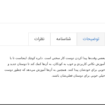
توضیحات
شناسنامه
نظرات
بعضي وقت‌ها پيدا كردن دوست كار سختي است. دايره كوچك اينجاست تا با
آموزش نكاتي كاربردي و خوب به كودكان، به آن‌ها كمك كند تا دوستان جديد و
خوبي براي خودشان پيدا كنند. همچنين به آن‌ها آموزش مي‌دهد كه چطور دوست
خيلي خوبي براي دوستان فعلي‌شان باشند.