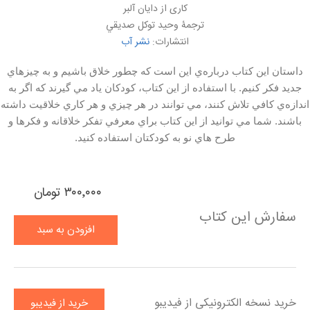
کاری از دايان آلبر
ترجمۀ وحيد توكل صديقي
انتشارات:
نشر آب
داستان اين كتاب درباره‌ي اين است كه چطور خلاق باشيم و به چيزهاي
جديد فكر كنيم. با استفاده از اين كتاب، كودكان ياد مي گيرند كه اگر به
اندازه‌ي كافي تلاش كنند، مي توانند در هر چيزي و هر كاري خلاقيت داشته
باشند. شما مي ‌توانيد از اين كتاب براي معرفي تفكر خلاقانه و فكرها و
طرح هاي نو به كودكتان استفاده كنيد.
۳۰۰٬۰۰۰ تومان
سفارش این کتاب
افزودن به سبد
خرید
خرید نسخه الکترونیکی از فیدیبو
خرید از فیدیبو