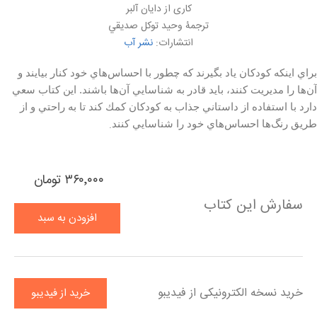
کاری از دايان آلبر
ترجمۀ وحيد توكل صديقي
انتشارات:
نشر آب
براي اينكه كودكان ياد بگيرند كه چطور با احساس‌هاي خود كنار بيايند و
آن‌ها را مديريت كنند، بايد قادر به شناسايي آن‌ها باشند. اين كتاب سعي
دارد با استفاده از داستاني جذاب به كودكان كمك كند تا به راحتي و از
.
طريق رنگ‌ها احساس‌هاي خود را شناسايي كنند
۳۶۰٬۰۰۰ تومان
سفارش این کتاب
افزودن به سبد
خرید
خرید نسخه الکترونیکی از فیدیبو
خرید از فیدیبو