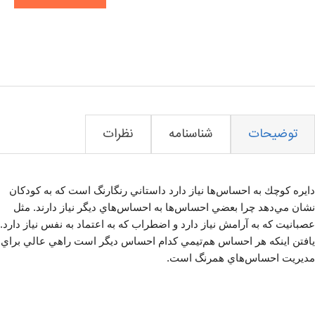
توضیحات
شناسنامه
نظرات
دايره كوچك به احساس‌ها نياز دارد داستاني رنگارنگ است كه به كودكان
نشان مي‌دهد چرا بعضي احساس‌ها به احساس‌هاي ديگر نياز دارند. مثل
عصبانيت كه به آرامش نياز دارد و اضطراب كه به اعتماد به نفس نياز دارد.
يافتن اينكه هر احساس هم‌تيمي كدام احساس ديگر است راهي عالي براي
مديريت احساس‌هاي همرنگ است.