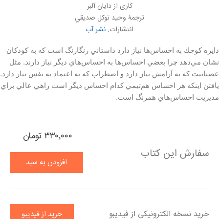
کاری از دايان آلبر
ترجمۀ وحيد توكل صديقي
انتشارات:
نشر آب
دايره كوچك به احساس‌ها نياز دارد داستاني رنگارنگ است كه به كودكان
نشان مي‌دهد چرا بعضي احساس‌ها به احساس‌هاي ديگر نياز دارند. مثل
عصبانيت كه به آرامش نياز دارد و اضطراب كه به اعتماد به نفس نياز دارد.
يافتن اينكه هر احساس هم‌تيمي كدام احساس ديگر است راهي عالي براي
مديريت احساس‌هاي همرنگ است.
۳۳۰٬۰۰۰ تومان
سفارش این کتاب
افزودن به سبد
خرید
خرید نسخه الکترونیکی از فیدیبو
خرید از فیدیبو