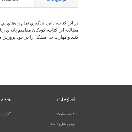
در اين كتاب، دايره يادگيري تمام راه‌هاي ب
مظالعه اين كتاب، كودكان مفاهيم پايه‌اي ري
كنند و مهارت حل مشكل را در خود پرورش م
اطلاعات
خدما
نقشه سایت
آخرین 
روش های ارسال