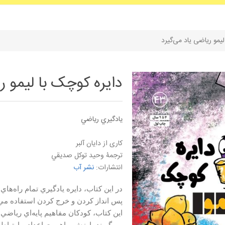
لیمو ریاضی یاد می‌گیرد
دایره کوچک با لیمو ر
يادگيري رياضي
کاری از دايان آلبر
ترجمۀ وحيد توكل صديقي
انتشارات:
نشر آب
در اين كتاب، دايره يادگيري تمام راه‌ها
پس انداز كردن و خرج كردن استفاده مي ك
اين كتاب، كودكان مفاهيم پايه‌اي رياضي