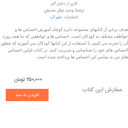
کاری از دايان آلبر
ترجمۀ وحيد توكل صديقي
انتشارات:
نشر آب
هدف برخي از كتابهاي مجموعه دايره كوچك آموزش احساس ها و
عواطف مختلف به كودكان است. احساس ها و عواطفي كه ما همه روزه
آن را تجربه مي كنيم. با استفاده از اين كتابها كودكان مي آموزند كه چطور
احساس هاي خود را شناسايي و مديريت كنند. در كتاب اولين احساس
هاي من به تمامي اين احساس ها پرداخته شده است.
۲۵۰٬۰۰۰ تومان
سفارش این کتاب
افزودن به سبد
خرید