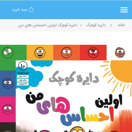
سبد خرید
خانه
/
دایره کوچک
/
دایره کوچک اولین احساس های من