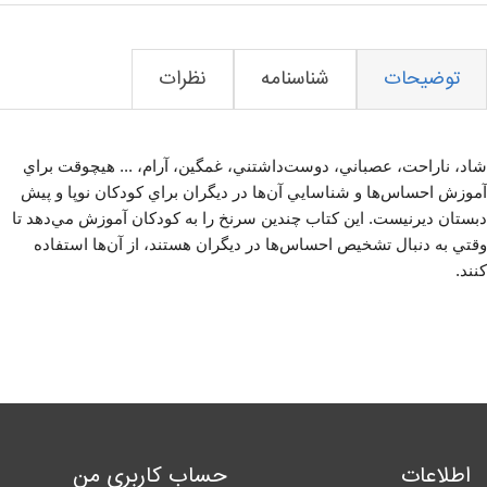
توضیحات
شناسنامه
نظرات
شاد، ناراحت، عصباني، دوست‌داشتني، غمگين، آرام، ... هيچوقت براي
آموزش احساس‌ها و شناسايي آن‌ها در ديگران براي كودكان نوپا و پيش
دبستان ديرنيست. اين كتاب چندين سرنخ را به كودكان آموزش مي‌دهد تا
وقتي به دنبال تشخيص احساس‌ها در ديگران هستند، از آن‌ها استفاده
كنند.
اطلاعات
حساب کاربری من