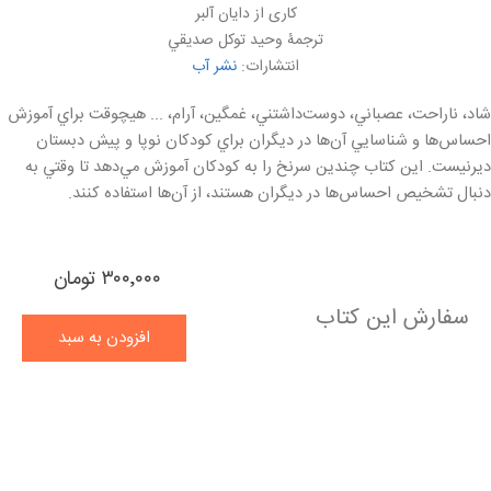
کاری از دايان آلبر
ترجمۀ وحيد توكل صديقي
انتشارات:
نشر آب
شاد، ناراحت، عصباني، دوست‌داشتني، غمگين، آرام، ... هيچوقت براي آموزش
احساس‌ها و شناسايي آن‌ها در ديگران براي كودكان نوپا و پيش دبستان
ديرنيست. اين كتاب چندين سرنخ را به كودكان آموزش مي‌دهد تا وقتي به
دنبال تشخيص احساس‌ها در ديگران هستند، از آن‌ها استفاده كنند.
۳۰۰٬۰۰۰ تومان
سفارش این کتاب
افزودن به سبد
خرید