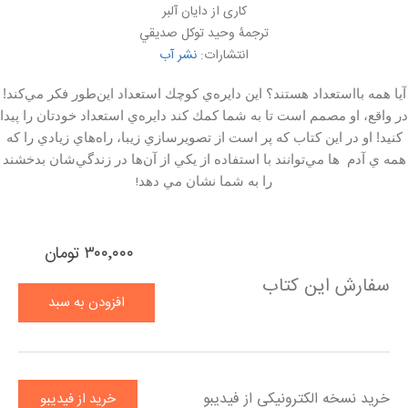
کاری از دايان آلبر
ترجمۀ وحيد توكل صديقي
انتشارات:
نشر آب
آيا همه بااستعداد هستند؟ اين دايره‌ي كوچك استعداد اين‌طور فكر مي‌كند!
در واقع، او مصمم است تا به شما كمك كند دايره‌ي استعداد خودتان را پيدا
كنيد! او در اين كتاب كه پر است از تصويرسازي زيبا، راه‌هاي زيادي را كه
همه ي آدم ها مي‌توانند با استفاده از يكي از آن‌ها در زندگي‌شان بدخشند
!
را به شما نشان مي دهد
۳۰۰٬۰۰۰ تومان
سفارش این کتاب
افزودن به سبد
خرید
خرید نسخه الکترونیکی از فیدیبو
خرید از فیدیبو