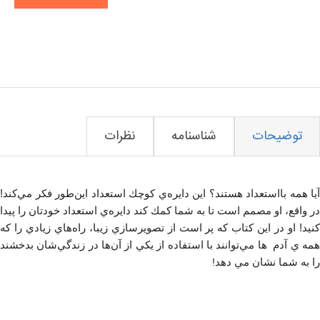
توضیحات
شناسنامه
نظرات
آيا همه بااستعداد هستند؟ اين دايره‌ي كوچك استعداد اين‌طور فكر مي‌كند!
در واقع، او مصمم است تا به شما كمك كند دايره‌ي استعداد خودتان را پيدا
كنيد! او در اين كتاب كه پر است از تصويرسازي زيبا، راه‌هاي زيادي را كه
همه ي آدم ها مي‌توانند با استفاده از يكي از آن‌ها در زندگي‌شان بدخشند
را به شما نشان مي دهد
!